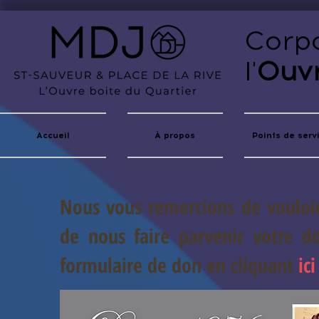
Corpo
l'
Ouvr
Accueil
À propos
Points de serv
Nous vous remercions de vouloir
de nous faire parvenir votre d
formulaire de don en cliquant
ici