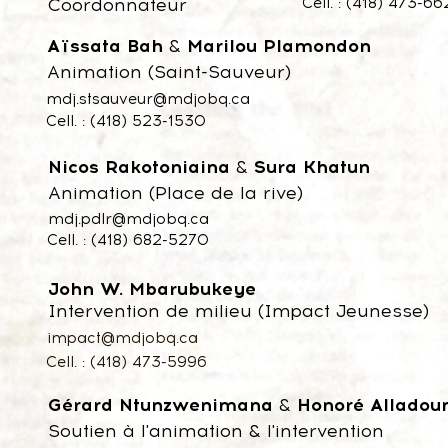
Coordonnateur
Cell. : (418) 473-6
Aïssata Bah
&
Marilou Plamondon
Animation (Saint-Sauveur)
mdj.stsauveur@mdjobq.ca
Cell. : (418) 523-1530
Nicos Rakotoniaina
&
Sura Khatun
Animation (Place de la rive)
mdj.pdlr@mdjobq.ca
Cell. : (418) 682-5270
John W. Mbarubukeye
Intervention de milieu (Impact Jeunesse)
impact@mdjobq.ca
Cell. : (418) 473-5996​
Gérard Ntunzwenimana
&
Honoré Allado
Soutien à l'animation & l'intervention