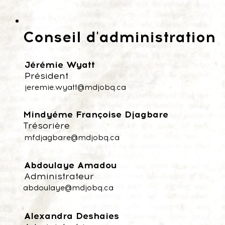
Conseil d'administration
Jérémie Wyatt
Président
jeremie.wyatt@mdjobq.ca
Mindyéme Françoise Djagbare
Trésorière
mfdjagbare@mdjobq.ca
Abdoulaye Amadou
Administrateur
abdoulaye@mdjobq.ca
Alexandra Deshaies