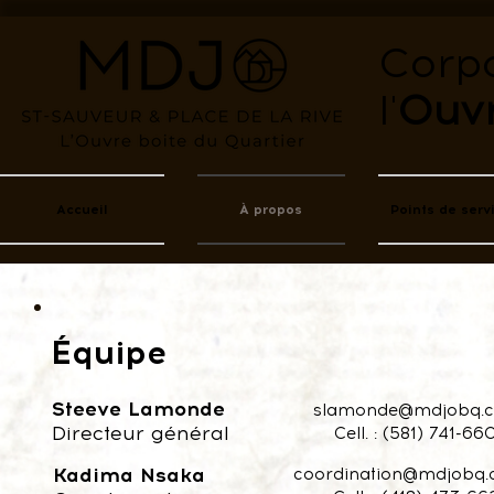
Corpo
l'
Ouvr
Accueil
À propos
Points de serv
Équipe
Steeve Lamonde
slamonde@mdjobq.
Directeur général
Cell. : (581) 741-66
Kadima Nsaka
coordination@mdjobq.